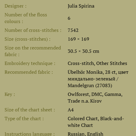
Designer
Julia Spirina
Number of the floss
6
colours
Number of cross-stitches
7542
Size (cross-stitches)
169 × 169
Size on the recommended
30.5 × 30.5 cm
fabric
Embroidery technique
Cross-stitch, Other Stitches
Recommended fabric
Übelhör Monika, 28 ct, цвет
миндально-зеленый /
Mandelgrun (27083)
Key
Owlforest, DMC, Gamma,
Trade n.a. Kirov
Size of the chart sheet
A4
Type of the chart
Colored Chart, Black-and-
white Chart
Instructions language
Russian, English