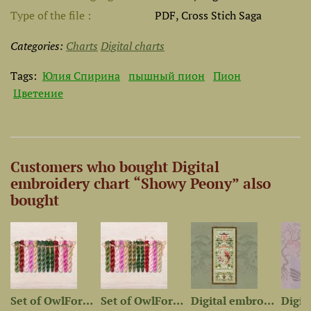
Type of the file
PDF, Cross Stich Saga
Categories:
Charts
Digital charts
Tags:
Юлия Спирина
пышный пион
Пион
Цветение
Customers who bought Digital
embroidery chart “Showy Peony” also
bought
 chart...
Set of OwlForest Hand-Dyed...
Set of OwlForest Hand-Dyed...
Digital embroidery chart...