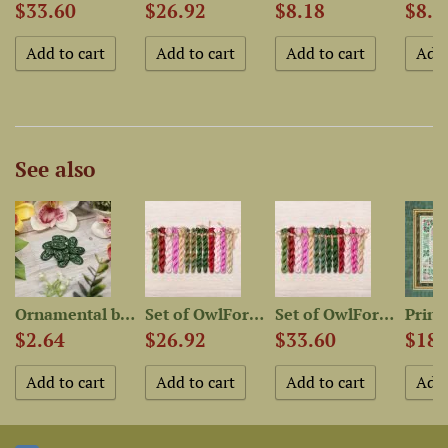
$33.60
$26.92
$8.18
$8.1
See also
ion”
Ornamental buttons “Junebug”
Set of OwlForest Hand-Dyed...
Set of OwlForest Hand-Dyed...
$2.64
$26.92
$33.60
$18.