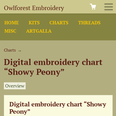
Owlforest Embroidery
HOME
KITS
CHARTS
THREADS
MISC
ARTGALLA
Charts
→
Digital embroidery chart
“Showy Peony”
Overview
Digital embroidery chart “Showy
Peony”