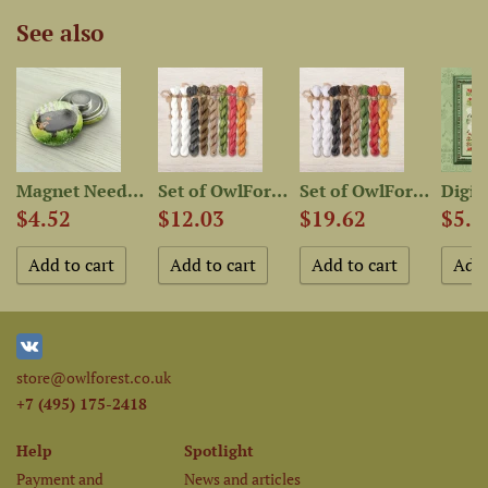
See also
Are...
Magnet Needle Minder “Black...
Set of OwlForest Hand-Dyed...
Set of OwlForest Hand-Dyed...
$4.52
$12.03
$19.62
$5.4
store@owlforest.co.uk
+7 (495) 175-2418
Help
Spotlight
Payment and
News and articles