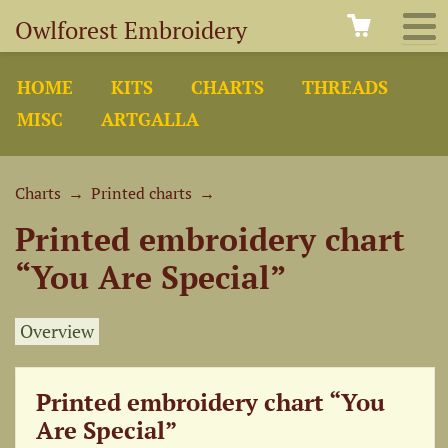
Owlforest Embroidery
HOME
KITS
CHARTS
THREADS
MISC
ARTGALLA
Charts
→
Printed charts
→
Printed embroidery chart
“You Are Special”
Overview
Printed embroidery chart “You
Are Special”