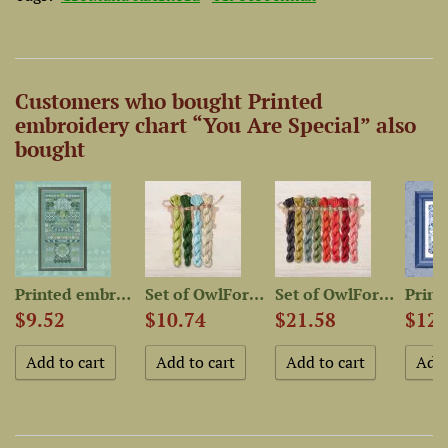
Customers who bought Printed
embroidery chart “You Are Special” also
bought
-Dyed...
Printed embroidery chart...
Set of OwlForest Hand-Dyed...
Set of OwlForest Hand-Dyed...
$9.52
$10.74
$21.58
$12.