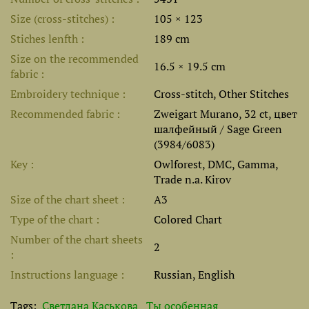
Size (cross-stitches)
105 × 123
Stiches lenfth
189 cm
Size on the recommended
16.5 × 19.5 cm
fabric
Embroidery technique
Cross-stitch, Other Stitches
Recommended fabric
Zweigart Murano, 32 ct, цвет
шалфейный / Sage Green
(3984/6083)
Key
Owlforest, DMC, Gamma,
Trade n.a. Kirov
Size of the chart sheet
A3
Type of the chart
Colored Chart
Number of the chart sheets
2
Instructions language
Russian, English
Tags:
Светлана Каськова
Ты особенная