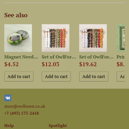
See also
Are...
Magnet Needle Minder “Black...
Set of OwlForest Hand-Dyed...
Set of OwlForest Hand-Dyed...
$4.52
$12.03
$19.62
$8.6
store@owlforest.co.uk
+7 (495) 175-2418
Help
Spotlight