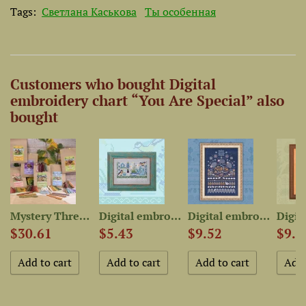
Tags:
Светлана Каськова
Ты особенная
Customers who bought Digital
embroidery chart “You Are Special” also
bought
 chart...
Mystery Thread Bag “Quirky...
Digital embroidery chart...
Digital embroidery chart...
$30.61
$5.43
$9.52
$9.5