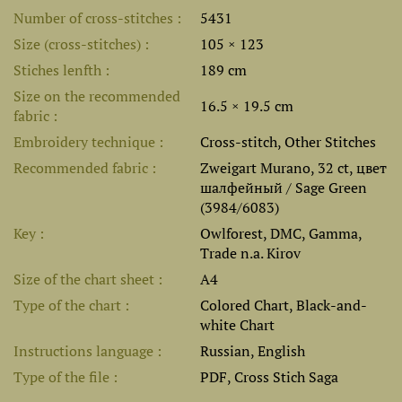
Number of cross-stitches
5431
Size (cross-stitches)
105 × 123
Stiches lenfth
189 cm
Size on the recommended
16.5 × 19.5 cm
fabric
Embroidery technique
Cross-stitch, Other Stitches
Recommended fabric
Zweigart Murano, 32 ct, цвет
шалфейный / Sage Green
(3984/6083)
Key
Owlforest, DMC, Gamma,
Trade n.a. Kirov
Size of the chart sheet
A4
Type of the chart
Colored Chart, Black-and-
white Chart
Instructions language
Russian, English
Type of the file
PDF, Cross Stich Saga