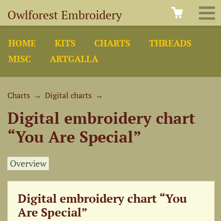
Owlforest Embroidery
HOME
KITS
CHARTS
THREADS
MISC
ARTGALLA
Charts
→
Digital charts
→
Digital embroidery chart
“You Are Special”
Overview
Digital embroidery chart “You
Are Special”