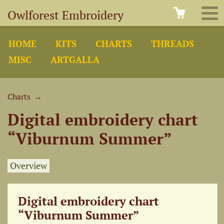
Owlforest Embroidery
HOME
KITS
CHARTS
THREADS
MISC
ARTGALLA
Charts
→
Digital embroidery chart
“Viburnum Summer”
Overview
Digital embroidery chart
“Viburnum Summer”