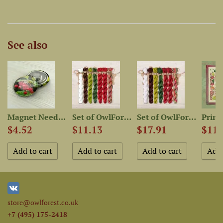
See also
num...
Magnet Needle Minder...
Set of OwlForest Hand-Dyed...
Set of OwlForest Hand-Dyed...
$4.52
$11.13
$17.91
$11.
store@owlforest.co.uk
+7 (495) 175-2418