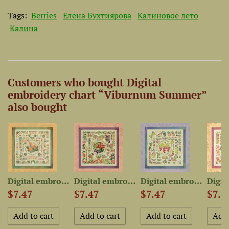
Tags:
Berries
Елена Бухтиярова
Калиновое лето
Калина
Customers who bought Digital
embroidery chart “Viburnum Summer”
also bought
 chart...
Digital embroidery chart...
Digital embroidery chart...
Digital embroidery chart...
$7.47
$7.47
$7.47
$7.4