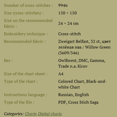
Number of cross-stitches
9946
Size (cross-stitches)
150 × 150
Size on the recommended
24 × 24 cm
fabric
Embroidery technique
Cross-stitch
Recommended fabric
Zweigart Belfast, 32 ct, цвет
зелёная ива / Willow Green
(3609/346)
Key
Owlforest, DMC, Gamma,
Trade n.a. Kirov
Size of the chart sheet
A4
Type of the chart
Colored Chart, Black-and-
white Chart
Instructions language
Russian, English
Type of the file
PDF, Cross Stich Saga
Categories:
Charts
Digital charts