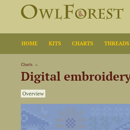
HOME
KITS
CHARTS
THREADS
Charts
→
Digital embroider
Overview