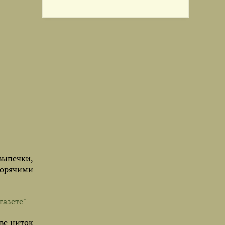
 выпечки,
горячими
газете"
ве ниток