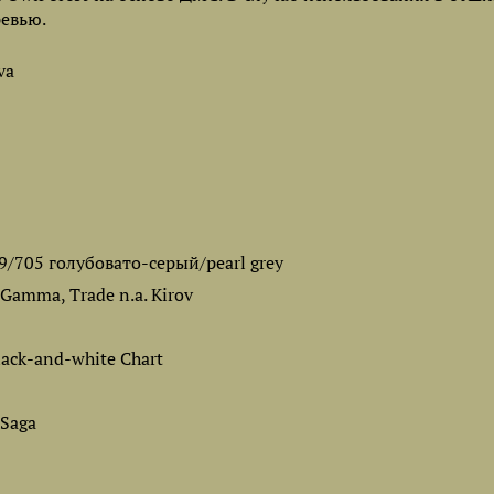
ревью.
va
09/705 голубовато-серый/pearl grey
 Gamma, Trade n.a. Kirov
lack-and-white Chart
 Saga