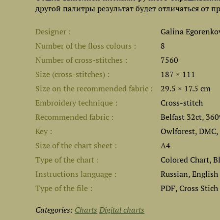
другой палитры результат будет отличаться от п
Designer
Galina Egorenko
Number of the floss colours
8
Number of cross-stitches
7560
Size (cross-stitches)
187 × 111
Size on the recommended fabric
29.5 × 17.5 cm
Embroidery technique
Cross-stitch
Recommended fabric
Belfast 32ct, 36
Key
Owlforest, DMC,
Size of the chart sheet
A4
Type of the chart
Colored Chart, B
Instructions language
Russian, English
Type of the file
PDF, Cross Stich
Categories:
Charts
Digital charts