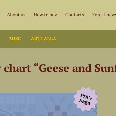
About us
How to buy
Contacts
Forest new
MISC
ARTGALLA
y chart “Geese and Sun
PDF+
Saga