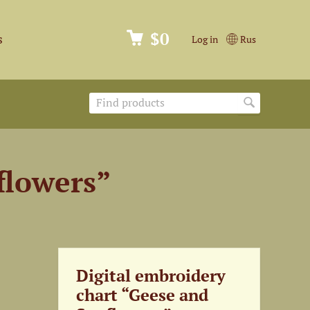
$0
s
Log in
Rus
flowers”
Digital embroidery
chart “Geese and