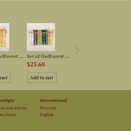
Set of OwlForest Hand-Dyed...
Set of OwlForest Hand-Dyed...
Printed embroidery chart...
$23.60
$8.15
$12.
potlight
International
ws and articles
Русский
ee charts
English