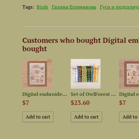
Tags:
Birds
Галина Егоренкова
Гуси и подсолну
Customers who bought Digital emb
bought
Digital embroidery chart...
Digital embroidery chart...
Set of OwlForest Hand-Dyed...
$7
$23.60
$7