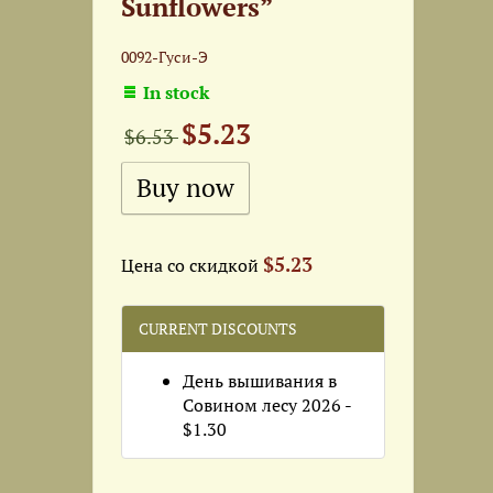
Sunflowers”
0092-Гуси-Э
In stock
$5.23
$6.53
$5.23
Цена со скидкой
CURRENT DISCOUNTS
День вышивания в
Совином лесу 2026 -
$1.30