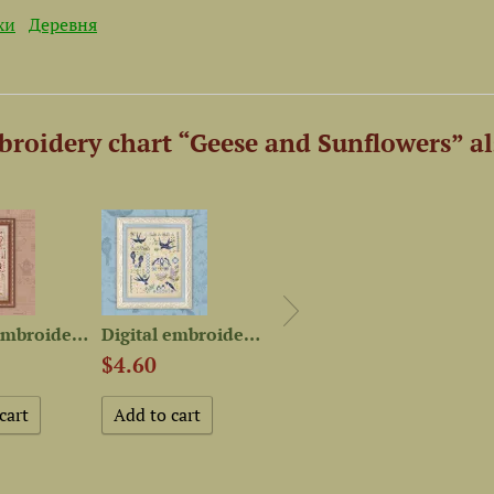
хи
Деревня
roidery chart “Geese and Sunflowers” al
Digital embroidery chart...
Digital embroidery chart...
Set of OwlForest Hand-Dyed...
$4.60
$11
$12.