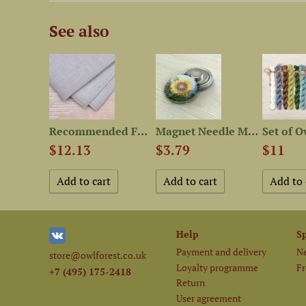
See also
Printed embroidery chart...
Recommended Fabric for...
Magnet Needle Minder...
$12.13
$3.79
$11
Help
S
Payment and delivery
Ne
store@owlforest.co.uk
Loyalty programme
Fr
+7 (495) 175-2418
Return
User agreement