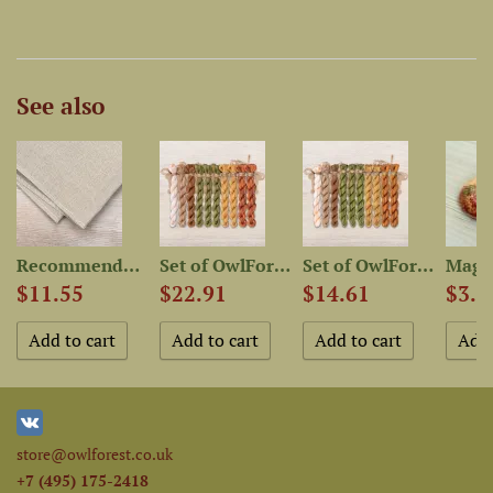
See also
kin”
Recommended Fabric for...
Set of OwlForest Hand-Dyed...
Set of OwlForest Hand-Dyed...
$11.55
$22.91
$14.61
$3.7
store@owlforest.co.uk
+7 (495) 175-2418