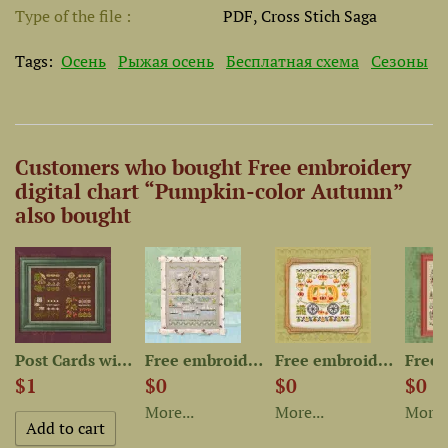
Type of the file
PDF, Cross Stich Saga
Tags:
Осень
Рыжая осень
Бесплатная схема
Сезоны
Customers who bought Free embroidery
digital chart “Pumpkin-color Autumn”
also bought
-Dyed...
Post Cards with patterns...
Free embroidery digital...
Free embroidery digital...
$1
$0
$0
$0
More...
More...
More..