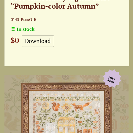
“Pumpkin-color Autumn”
0143-РыжО-Б
In stock
$0
Download
PDF+
Saga