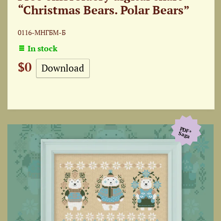
“Christmas Bears. Polar Bears”
0116-МНГБМ-Б
In stock
$0
Download
PDF+
Saga