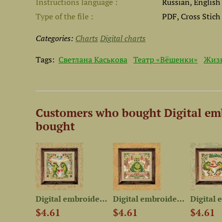
Instructions language
Russian, English
Type of the file
PDF, Cross Stich
Categories:
Charts
Digital charts
Tags:
Светлана Каськова
Театр «Вёшенки»
Жизн
Customers who bought Digital emb
bought
Digital embroidery chart...
Digital embroidery chart...
Digital embroidery chart...
$4.61
$4.61
$4.61