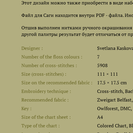
Этот дизайн можно также приобрести в виде наб
Файл для Саги находится внутри PDF - файла. Ин
Отшив выполнен нитками ручного окрашивания Ow
другой палитры результат будет отличаться от п
Designer
Svetlana Kaskov
Number of the floss colours
7
Number of cross-stitches
5908
Size (cross-stitches)
111 × 111
Size on the recommended fabric
17.5 × 17.5 cm
Embroidery technique
Cross-stitch, Bac
Recommended fabric
Zweigart Belfast
Key
Owlforest, DMC,
Size of the chart sheet
A4
Type of the chart
Colored Chart, B