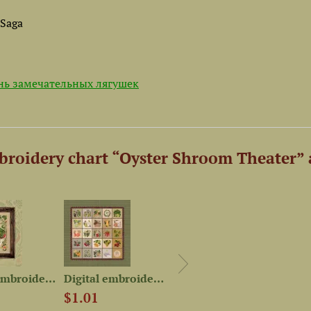
 Saga
ь замечательных лягушек
roidery chart “Oyster Shroom Theater” 
Digital embroidery chart...
Digital embroidery chart...
Digital embroidery chart...
$1.01
$7.02
$7.0