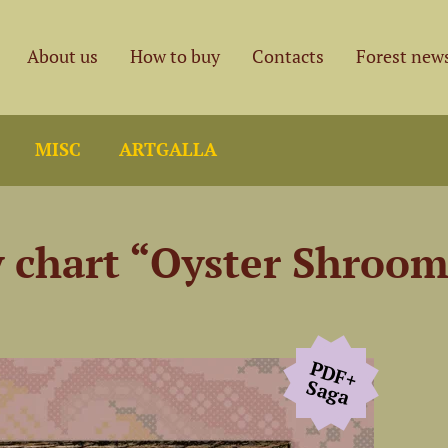
About us
How to buy
Contacts
Forest new
MISC
ARTGALLA
y chart “Oyster Shroo
PDF+
Saga