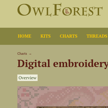
HOME
KITS
CHARTS
THREADS
Charts
→
Digital embroider
Overview