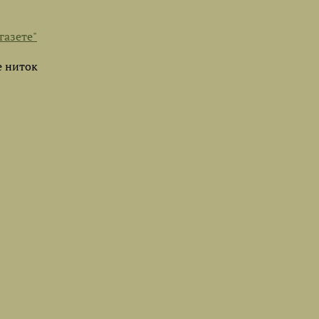
газете"
е ниток