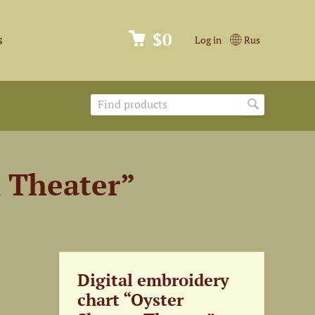
$0
s
Log in
Rus
m Theater”
Digital embroidery
chart “Oyster