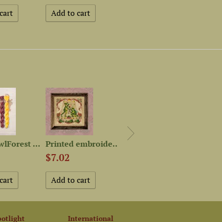
Set of OwlForest Hand-Dyed...
Printed embroidery chart...
Embroidery kit “Oyster...
$7.02
$34.91
$3.8
potlight
International