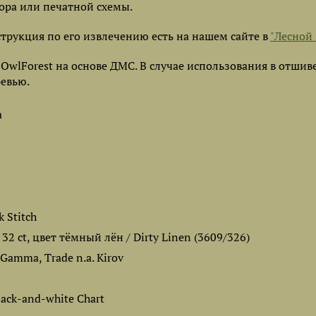
ора или печатной схемы.
струкция по его извлечению есть на нашем сайте в
"Лесной 
lForest на основе ДМС. В случае использования в отшив
ревью.
a
k Stitch
, 32 ct, цвет тёмный лён / Dirty Linen (3609/326)
 Gamma, Trade n.a. Kirov
lack-and-white Chart