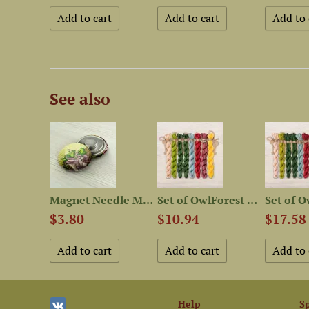
See also
Embroidery kit “Oyster...
Magnet Needle Minder “Frogs...
Set of OwlForest Hand-Dyed...
$3.80
$10.94
$17.58
Help
S