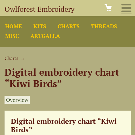
Owlforest Embroidery
HOME
KITS
CHARTS
THREADS
MISC
ARTGALLA
Charts
→
Digital embroidery chart
“Kiwi Birds”
Overview
Digital embroidery chart “Kiwi
Birds”