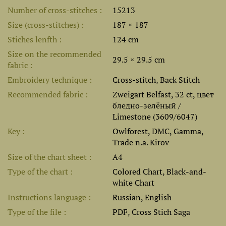
Number of cross-stitches
15213
Size (cross-stitches)
187 × 187
Stiches lenfth
124 cm
Size on the recommended
29.5 × 29.5 cm
fabric
Embroidery technique
Cross-stitch, Back Stitch
Recommended fabric
Zweigart Belfast, 32 ct, цвет
бледно-зелёный /
Limestone (3609/6047)
Key
Owlforest, DMC, Gamma,
Trade n.a. Kirov
Size of the chart sheet
A4
Type of the chart
Colored Chart, Black-and-
white Chart
Instructions language
Russian, English
Type of the file
PDF, Cross Stich Saga