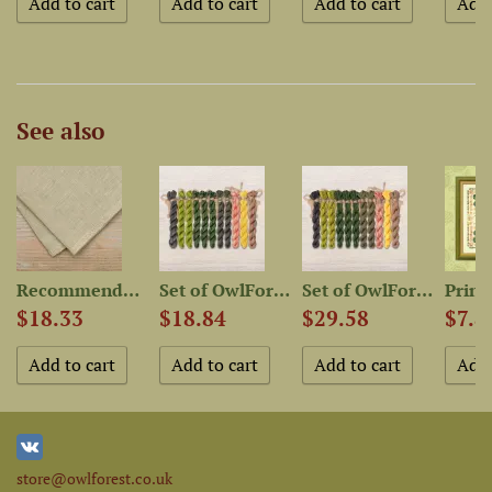
See also
..
Recommended Fabric for...
Set of OwlForest Hand-Dyed...
Set of OwlForest Hand-Dyed...
$18.33
$18.84
$29.58
$7.8
store@owlforest.co.uk