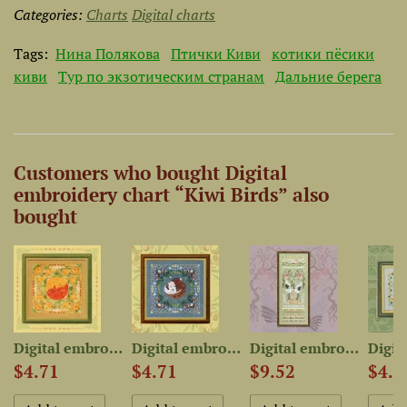
Categories:
Charts
Digital charts
Tags:
Нина Полякова
Птички Киви
котики пёсики
киви
Тур по экзотическим странам
Дальние берега
Customers who bought Digital
embroidery chart “Kiwi Birds” also
bought
 chart...
Digital embroidery chart...
Digital embroidery chart...
Digital embroidery chart...
$4.71
$4.71
$9.52
$4.7