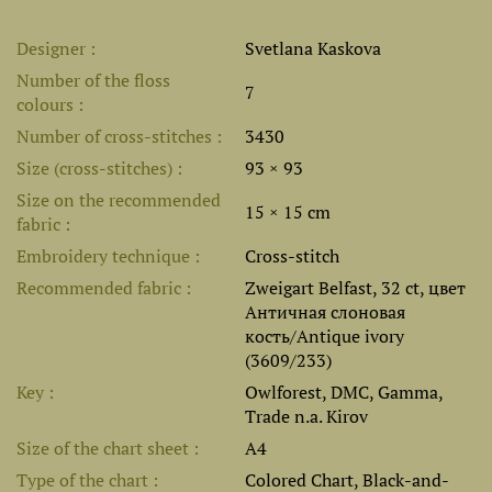
Designer
Svetlana Kaskova
Number of the floss
7
colours
Number of cross-stitches
3430
Size (cross-stitches)
93 × 93
Size on the recommended
15 × 15 cm
fabric
Embroidery technique
Cross-stitch
Recommended fabric
Zweigart Belfast, 32 ct, цвет
Античная слоновая
кость/Antique ivory
(3609/233)
Key
Owlforest, DMC, Gamma,
Trade n.a. Kirov
Size of the chart sheet
A4
Type of the chart
Colored Chart, Black-and-