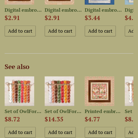
 chart...
Digital embroidery chart...
Digital embroidery chart...
Digital embroidery chart...
$2.91
$2.91
$3.44
$4.5
See also
..
Set of OwlForest Hand-Dyed...
Set of OwlForest Hand-Dyed...
Printed embroidery chart...
$8.72
$14.35
$4.77
$8.7