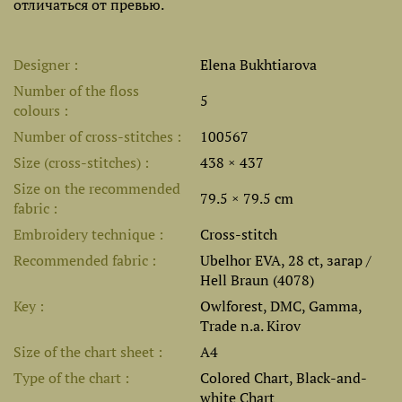
отличаться от превью.
Designer
Elena Bukhtiarova
Number of the floss
5
colours
Number of cross-stitches
100567
Size (cross-stitches)
438 × 437
Size on the recommended
79.5 × 79.5 cm
fabric
Embroidery technique
Cross-stitch
Recommended fabric
Ubelhor EVA, 28 ct, загар /
Hell Braun (4078)
Key
Owlforest, DMC, Gamma,
Trade n.a. Kirov
Size of the chart sheet
A4
Type of the chart
Colored Chart, Black-and-
white Chart