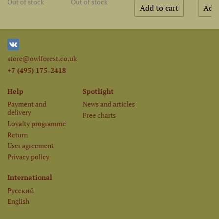
Out of stock
Out of stock
store@owlforest.co.uk
+7 (495) 175-2418
Help
Spotlight
Payment and
News and articles
delivery
Free charts
Loyalty programme
Return
User agreement
Privacy policy
International
Русский
English