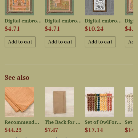
 chart...
Digital embroidery chart...
Digital embroidery chart...
Digital embroidery chart...
$4.71
$4.71
$10.24
$4.7
See also
..
Recommended Fabric for the...
The Back for the Pillowcase...
Set of OwlForest Hand-Dyed...
$17.14
$14.
$44.23
$7.47