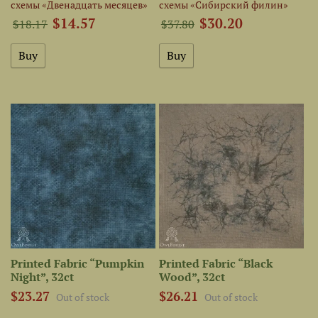
схемы «Двенадцать месяцев»
схемы «Сибирский филин»
$14.57
$30.20
$18.17
$37.80
Printed Fabric “Pumpkin
Printed Fabric “Black
Night”, 32ct
Wood”, 32ct
$23.27
$26.21
Out of stock
Out of stock