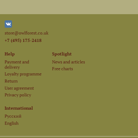
store@owlforest.co.uk
+7 (495) 175-2418
Help
Spotlight
Payment and
News and articles
delivery
Free charts
Loyalty programme
Return
User agreement
Privacy policy
International
Русский
English