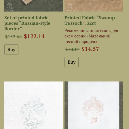
Set of printed fabric
Printed Fabric “Swamp
pieces “Russian-style
Tussock”, 32ct
Border”
Рекомендованная ткань для
$122.14
схем серии «Маленький
$152.64
лесной народец»
$14.57
$18.17